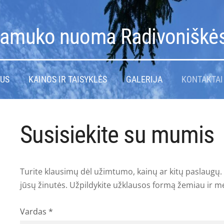
amuko nuoma Radivoniškė
MUS
KAINOS IR TAISYKLĖS
GALERIJA
KONTAKTAI
Susisiekite su mumis
Turite klausimų dėl užimtumo, kainų ar kitų paslaugų. 
jūsų žinutės. Užpildykite užklausos formą žemiau ir 
Vardas
*