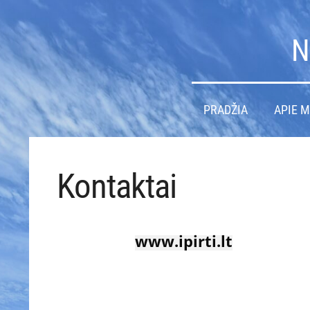
N
PRADŽIA
APIE 
Kontaktai
www.ipirti.lt